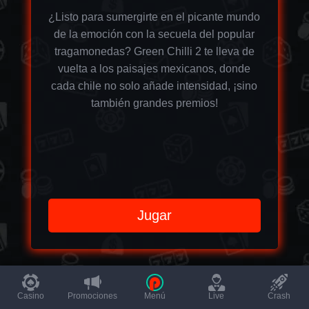
¿Listo para sumergirte en el picante mundo
de la emoción con la secuela del popular
tragamonedas? Green Chilli 2 te lleva de
vuelta a los paisajes mexicanos, donde
cada chile no solo añade intensidad, ¡sino
también grandes premios!
Jugar
Casino
Promociones
Menú
Live
Crash